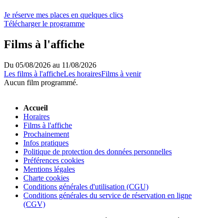
Je réserve mes places
en quelques clics
Télécharger le programme
Films à l'affiche
Du 05/08/2026 au 11/08/2026
Les films à l'affiche
Les horaires
Films à venir
Aucun film programmé.
Accueil
Horaires
Films à l'affiche
Prochainement
Infos pratiques
Politique de protection des données personnelles
Préférences cookies
Mentions légales
Charte cookies
Conditions générales d'utilisation (CGU)
Conditions générales du service de réservation en ligne
(CGV)